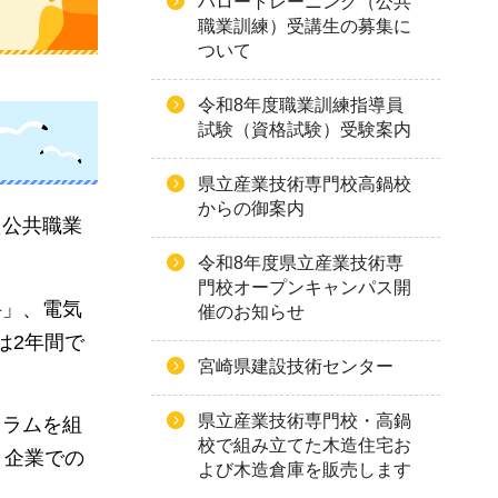
ハロートレーニング（公共
職業訓練）受講生の募集に
ついて
令和8年度職業訓練指導員
試験（資格試験）受験案内
県立産業技術専門校高鍋校
からの御案内
た公共職業
令和8年度県立産業技術専
門校オープンキャンパス開
科」、電気
催のお知らせ
は2年間で
宮崎県建設技術センター
県立産業技術専門校・高鍋
ュラムを組
校で組み立てた木造住宅お
、企業での
よび木造倉庫を販売します