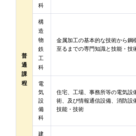
科
構
造
物
金属加工の基本的な技術から鋼
至るまでの専門知識と技能・技
鉄
普
工
通
科
課
程
電
気
住宅、工場、事務所等の電気設
設
術、及び情報通信設備、消防設
備
技能・技術
科
建