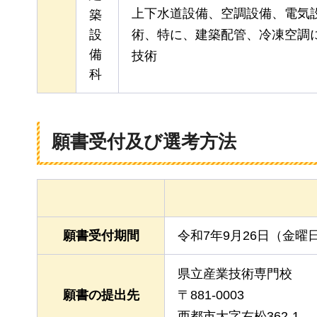
上下水道設備、空調設備、電気
築
設
術、特に、建築配管、冷凍空調
備
技術
科
願書受付及び選考方法
願書受付期間
令和7年9月26日（金曜
県立産業技術専門校
願書の提出先
〒881-0003
西都市大字右松362-1