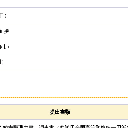
曜日）
面接
市)
日）
提出書類
入校志願理由書、調査書（進学用全国高等学校統一用紙