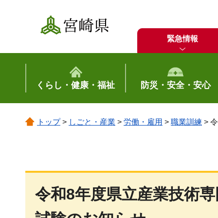
宮崎県
緊急情報
くらし・健康・福祉
防災・安全・安心
トップ
>
しごと・産業
>
労働・雇用
>
職業訓練
> 
令和8年度県立産業技術専