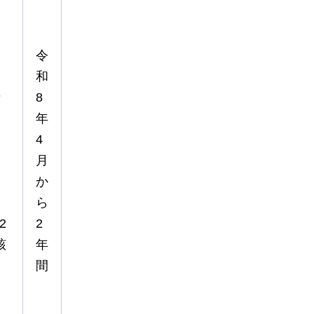
令
和
者
8
年
日
4
月
か
ら
2
2
該
年
間