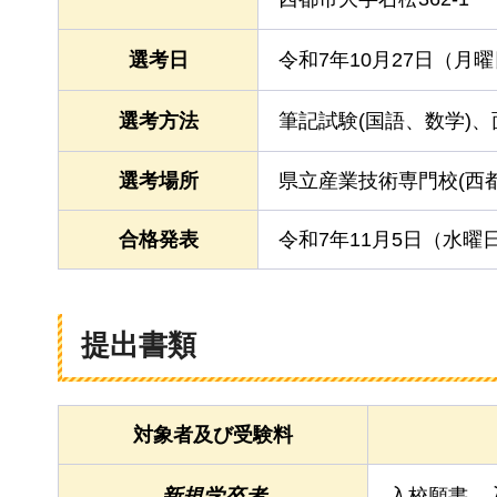
選考日
令和7年10月27日（月
選考方法
筆記試験(国語、数学)、
選考場所
県立産業技術専門校(西都
合格発表
令和7年11月5日（水曜
提出書類
対象者及び受験料
新規学卒者
入校願書、