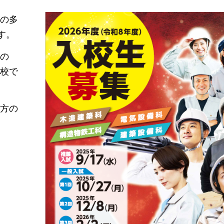
の多
す。
の
校で
方の