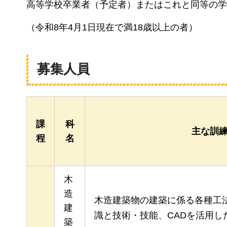
高等学校卒業者（予定者）またはこれと同等の学
（令和8年4月1日現在で満18歳以上の者）
募集人員
課
科
主な訓
程
名
木
造
木造建築物の建築に係る各種工
建
識と技術・技能、CADを活用し
築