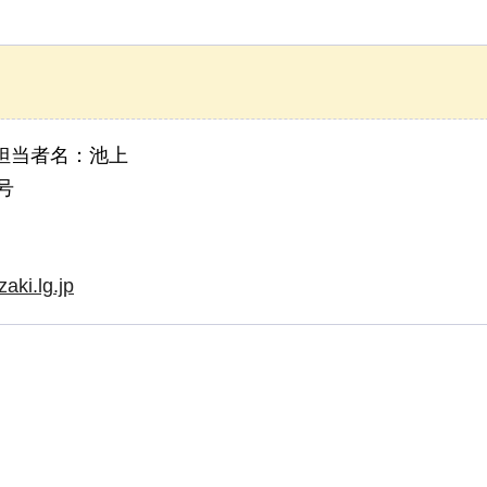
担当者名：池上
号
aki.lg.jp