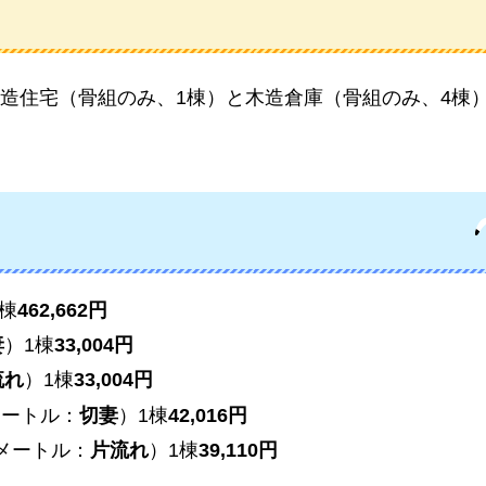
造住宅（骨組のみ、1棟）と木造倉庫（骨組のみ、4棟
1棟
462,662円
妻
）1棟
33,004円
流れ
）1棟
33,004円
メートル：
切妻
）1棟
42,016円
方メートル：
片流れ
）1棟
39,110円