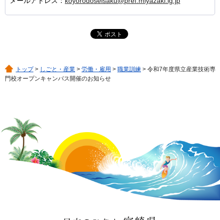
メールアドレス：
koyorodoseisaku@pref.miyazaki.lg.jp
トップ
>
しごと・産業
>
労働・雇用
>
職業訓練
> 令和7年度県立産業技術専
門校オープンキャンパス開催のお知らせ