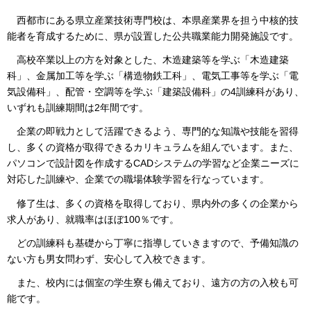
西都市にある県立産業技術専門校は、
本県産業界を担う中核的技
能者を育成するために、県が設置した公共職業能力開発施設です。
高校卒業以上の方を対象とした、木造建築等を学ぶ「木造建築
科」、金属加工等を学ぶ「構造物鉄工科」、電気工事等を学ぶ「電
気設備科」、配管・空調等を学ぶ「建築設備科」の4訓練科があり、
いずれも訓練期間は2年間です。
企業の即戦力として活躍できるよう、
専門的な知識や技能を習得
し、多くの資格が取得できるカリキュラムを組んでいます。また、
パソコンで設計図を作成するCADシステムの学習など企業ニーズに
対応した訓練や、企業での職場体験学習を行なっています。
修了生は
、多くの資格を取得しており、県内外の多くの企業から
求人があり、就職率はほぼ100％です。
どの
訓練科も基礎から丁寧に指導していきますので、予備知識の
ない方も男女問わず、安心して入校できます。
また、
校内には個室の学生寮も備えており、遠方の方の入校も可
能です。