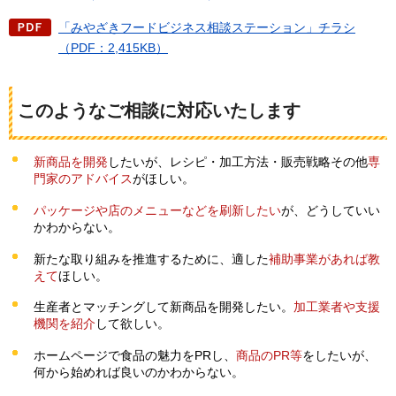
「みやざきフードビジネス相談ステーション」チラシ
（PDF：2,415KB）
このようなご相談に対応いたします
新商品を開発
したいが、レシピ・加工方法・販売戦略その他
専
門家のアドバイス
がほしい。
パッケージや店のメニューなどを刷新したい
が、どうしていい
かわからない。
新たな取り組みを推進するために、適した
補助事業があれば教
えて
ほしい。
生産者とマッチングして新商品を開発したい。
加工業者や支援
機関を紹介
して欲しい。
ホームページで食品の魅力をPRし、
商品のPR等
をしたいが、
何から始めれば良いのかわからない。