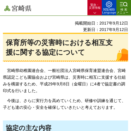
緊急・
宮崎県
災害情報
閲覧補助
検索
Language
メニュー
掲載開始日：2017年9月12日
更新日：2017年9月12日
保育所等の災害時における相互支
援に関する協定について
宮
崎県幼稚園連合会、一般社団法人宮崎県保育連盟連合会、宮崎
県認定こども園協会および宮崎県は、災害時に相互に支援する仕組
みを構築するため、平成29年9月8日（金曜日）に4者で協定書の調
印式を行いました。
今
後は、さらに実行力を高めていくため、研修や訓練を通じて、
子ども達の安心・安全を確保していきたいと考えております。
協定の主な内容