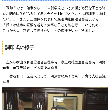
調
印式では、知事から、「未就学児という支援が必要な子ども達
を、関係団体が協力して助け合う体制ができたことに感謝申し上げ
たい」と、また、三団体を代表して森迫幼稚園連合会会長から
「我々が組織の垣根を越えて大事な子ども達を守っていくために、
これから日々精進して参りたい」との挨拶をいただきました。
調印式の様子
左
から横山保育連盟連合会理事長、森迫幼稚園連合会会長、河野
知事、伊豆元認定こども園協会会長。
一
番右側は、立会人として、河原宮崎県子ども・子育て支援会議
会長