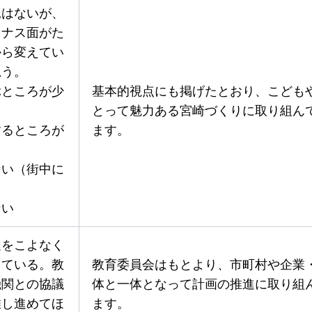
見はないが、
イナス面がた
から変えてい
思う。
ぶところが少
基本的視点にも掲げたとおり、こども
とって魅力ある宮崎づくりに取り組ん
するところが
ます。
ない（街中に
ない
達をこよなく
じている。教
教育委員会はもとより、市町村や企業
機関との協議
体と一体となって計画の推進に取り組
推し進めてほ
ます。