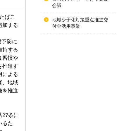
会議
、たばこ
地域少子化対策重点推進交
追加する
付金活用事業
病予防に
維持する
食習慣や
を推進す
用による
者、地域
発を推進
27条に
いるた