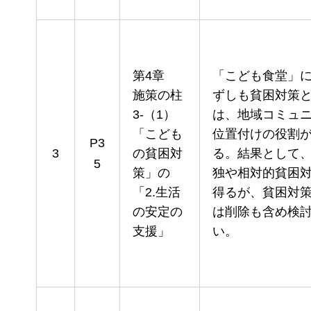
第4章
「こども食堂」
施策の柱
ずしも貧困対策
3-（1）
は、地域コミュ
「こども
位置付けの役割
P3
3
の貧困対
る。結果として
5
策」の
独や相対的貧困
「2.生活
得るが、貧困対
の安定の
は削除も含め検
支援」
い。