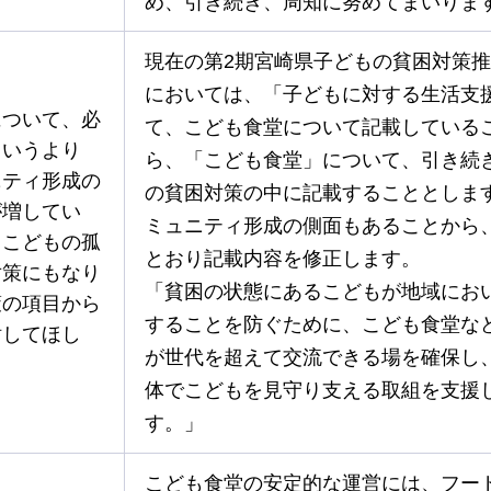
め、引き続き、周知に努めてまいりま
現在の第2期宮崎県子どもの貧困対策
においては、「子どもに対する生活支
について、必
て、こども食堂について記載している
というより
ら、「こども食堂」について、引き続
ニティ形成の
の貧困対策の中に記載することとしま
が増してい
ミュニティ形成の側面もあることから
、こどもの孤
とおり記載内容を修正します。
対策にもなり
「貧困の状態にあるこどもが地域にお
策の項目から
することを防ぐために、こども食堂な
討してほし
が世代を超えて交流できる場を確保し
体でこどもを見守り支える取組を支援
す。」
こども食堂の安定的な運営には、フー