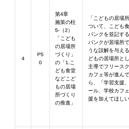
第4章
「こどもの居場
施策の柱
ついて、こども
5-（2）
バンクを並記す
「こども
バンクが居場所
の居場所
うな誤解を与え
P5
づくり」
4
どもの居場所と
0
の「1.こ
主導でフリース
ども食堂
カフェ等が進ん
などこど
ら、「学習支援
もの居場
ール、学校カフ
所づくり
援を加えてほし
の推進」