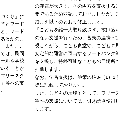
の存在が大きく、その両方を支援する
要であるため並記しておりましたが、
所づくり」に
踏まえ以下のとおり修正します。
食堂とフード
「こどもを誰一人取り残さず、抜け落
ると、フード
のない支援を行うため、官民の連携・
であるかのよ
視しながら、こども食堂や、こどもの
る。また、こ
しては、民間
安定的な運営に寄与するフードバンク
クールや学校
を支援し、持続可能なこどもの居場所
でいることか
推進します。」
、フリースク
なお、学習支援は、施策の柱3-（1）1
ェ」等への支
援に記載しております。
い。
また、こどもの居場所として、フリー
等への支援については、引き続き検討
ります。