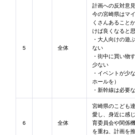
計画への反対意
今の宮崎県はマ
くさんあること
けば良くなると
・大人向けの遊
5
全体
ない
・街中に買い物
少ない
・イベントが少
ホールを）
・新幹線は必要
宮崎県のこども
愛し、身近に感
6
全体
育委員会や関係
を重ね、計画を