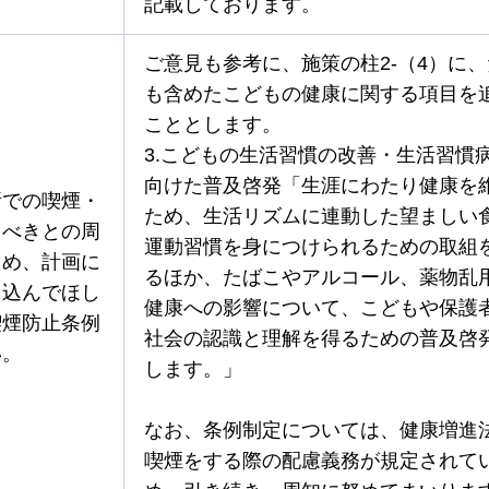
記載しております。
ご意見も参考に、施策の柱2-（4）に
も含めたこどもの健康に関する項目を
こととします。
3.こどもの生活習慣の改善・生活習慣
向けた普及啓発「生涯にわたり健康を
所での喫煙・
ため、生活リズムに連動した望ましい
るべきとの周
運動習慣を身につけられるための取組
ため、計画に
るほか、たばこやアルコール、薬物乱
り込んでほし
健康への影響について、こどもや保護
喫煙防止条例
社会の認識と理解を得るための普及啓
い。
します。」
なお、条例制定については、健康増進法
喫煙をする際の配慮義務が規定されて