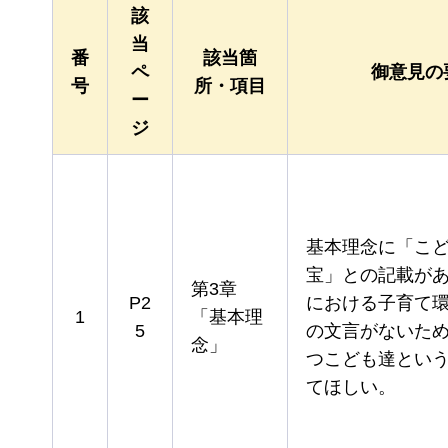
該
当
番
該当箇
ペ
御意見の
号
所・項目
ー
ジ
基本理念に「こ
宝」との記載が
第3章
P2
における子育て
1
「基本理
5
の文言がないた
念」
つこども達とい
てほしい。