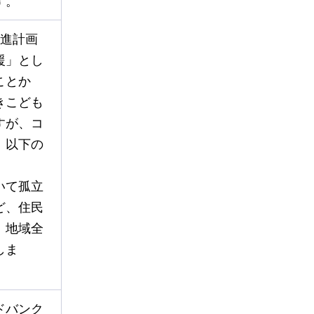
す。
推進計画
援」とし
ことか
きこども
すが、コ
、以下の
いて孤立
ど、住民
、地域全
しま
ドバンク