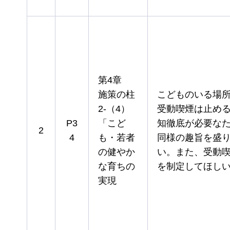
第4章
施策の柱
こどものいる場
2-（4）
受動喫煙は止め
P3
「こど
知徹底が必要な
2
4
も・若者
同様の趣旨を盛
の健やか
い。また、受動
な育ちの
を制定してほし
実現