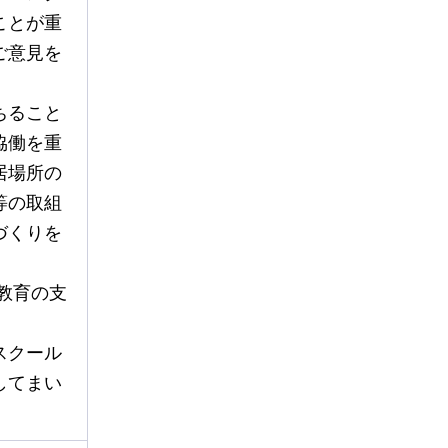
ことが重
ご意見を
ちること
協働を重
居場所の
等の取組
づくりを
.教育の支
スクール
してまい