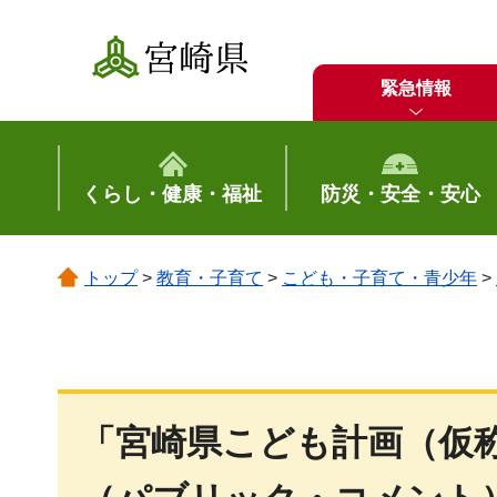
宮崎県
緊急情報
くらし・健康・福祉
防災・安全・安心
トップ
>
教育・子育て
>
こども・子育て・青少年
>
「宮崎県こども計画（仮