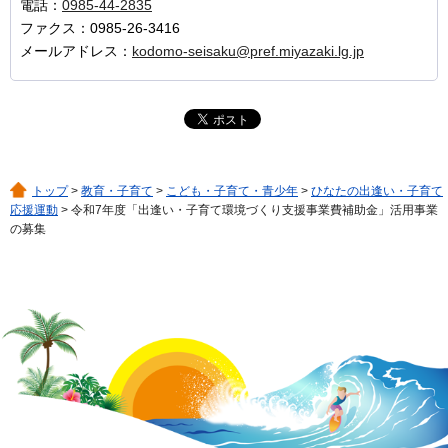
電話：
0985-44-2835
ファクス：0985-26-3416
メールアドレス：
kodomo-seisaku@pref.miyazaki.lg.jp
トップ
>
教育・子育て
>
こども・子育て・青少年
>
ひなたの出逢い・子育て
応援運動
> 令和7年度「出逢い・子育て環境づくり支援事業費補助金」活用事業
の募集