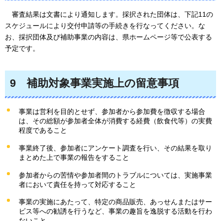
審査結果
は文書により通知します。採択された団体は、下記11の
スケジュールにより交付申請等の手続きを行なってください。な
お、採択団体及び補助事業の内容は、県ホームページ等で公表する
予定です。
9
補助
対象事業実施上の留意事項
事業は営利を目的とせず、参加者から参加費を徴収する場合
は、その総額が参加者全体が消費する経費（飲食代等）の実費
程度であること
事業終了後、参加者にアンケート調査を行い、その結果を取り
まとめた上で事業の報告をすること
参加者からの苦情や参加者間のトラブルについては、実施事業
者において責任を持って対応すること
事業の実施にあたって、特定の商品販売、あっせんまたはサー
ビス等への勧誘を行うなど、事業の趣旨を逸脱する活動を行わ
ないこと