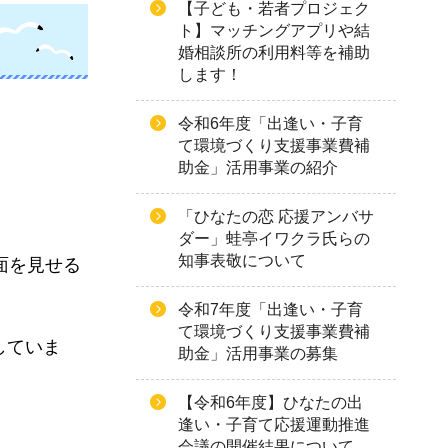
【子ども・若者プロジェク
ト】マッチングアプリや結
婚相談所の利用料等を補助
します！
令和6年度「出逢い・子育
。
て環境づくり支援事業費補
助金」活用事業の紹介
。
「ひなたの恋 応援アンバサ
ダー」蛙亭イワクラ氏らの
知事表敬について
面を見せる
令和7年度「出逢い・子育
て環境づくり支援事業費補
していま
助金」活用事業の募集
【令和6年度】ひなたの出
逢い・子育て応援運動推進
会議の開催結果について