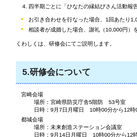
四半期ごとに「ひなたの縁結びさん活動報
お引き合わせを行なった場合、1回あたり1,
相談者が成婚した場合、謝礼（10,000円
くわしくは、研修会にてご説明します。
5.研修会について
宮崎会場
場
所：宮崎県防災庁舎5階防
53
号室
日
時：9月7日月曜日
10
時00分から12
都城会場
場
所：未来創造ステーション会議室
日
時：9月14日月曜日
10
時00分から12