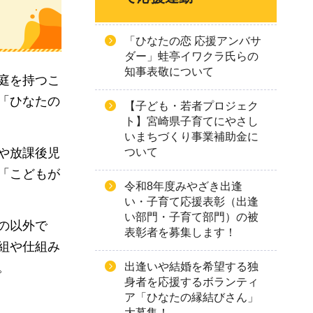
「ひなたの恋 応援アンバサ
ダー」蛙亭イワクラ氏らの
知事表敬について
庭を持つこ
「ひなたの
【子ども・若者プロジェク
ト】宮崎県子育てにやさし
いまちづくり事業補助金に
や放課後児
ついて
「こどもが
令和8年度みやざき出逢
い・子育て応援表彰（出逢
い部門・子育て部門）の被
の以外で
表彰者を募集します！
組や仕組み
出逢いや結婚を希望する独
。
身者を応援するボランティ
ア「ひなたの縁結びさん」
大募集！