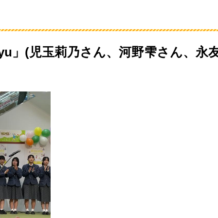
kyu」(児玉莉乃さん、河野雫さん、永