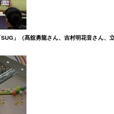
SUG」（髙舘勇龍さん、吉村明花音さん、
）