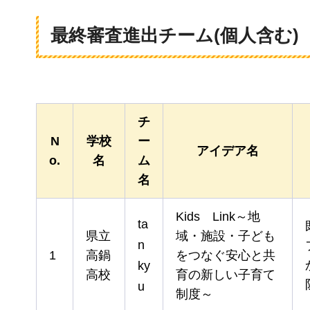
最終審査進出チーム(個人含む)
チ
N
学校
ー
アイデア名
o.
名
ム
名
Kids
Link～地
ta
県立
域・施設・子ども
n
1
高鍋
をつなぐ安心と共
ky
高校
育の新しい子育て
u
制度～