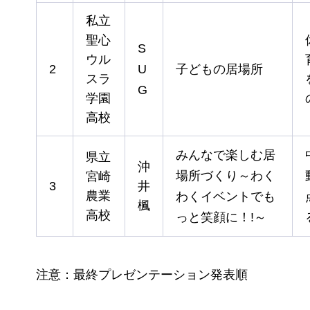
私立
聖心
S
ウル
2
U
子どもの居場所
スラ
G
学園
高校
みんなで楽しむ居
県立
沖
場所づくり～わく
宮崎
3
井
農業
わくイベントでも
楓
高校
っと笑顔に！!～
注意：最終プレゼンテーション発表順