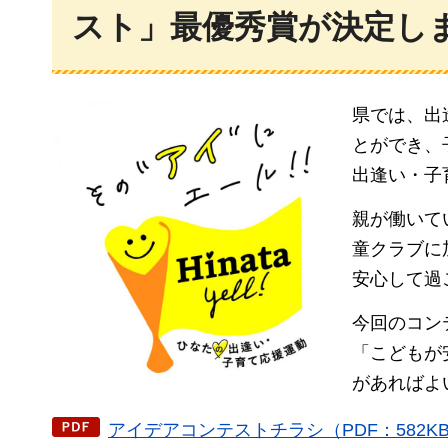
スト」最優秀賞が決定し
県では、出
とができ、
出逢い・子
親が働いて
童クラブに
安心して過
今回のコン
「こどもが
があればよ
アイデアコンテストチラシ（PDF：582K