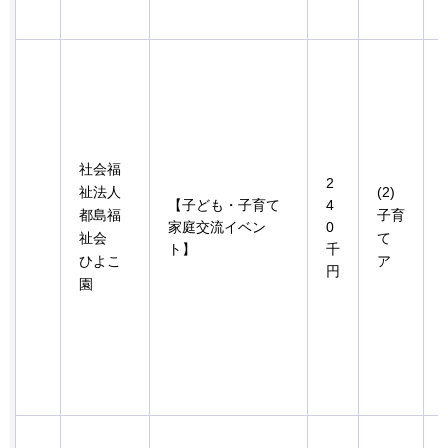
社会福
2
祉法人
(2)
【子ども・子育て
4
都島福
子育
家庭交流イベン
0
祉会
て
ト】
千
ひよこ
ア
円
園