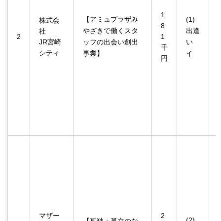
1
【アミュプラザみ
(1)
株式会
8
やざきで働くスタ
出逢
社
2
1
JR宮崎
ッフの出会い創出
い
千
シティ
事業】
イ
円
マザー
2
(2)