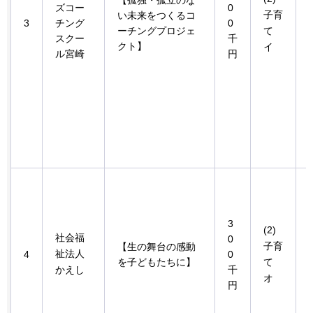
【孤独・孤立のな
ズコー
0
子育
い未来をつくるコ
3
チング
0
ーチングプロジェ
て
スクー
千
クト】
イ
ル宮崎
円
3
(2)
社会福
0
子育
【生の舞台の感動
祉法人
4
0
を子どもたちに】
て
かえし
千
オ
円