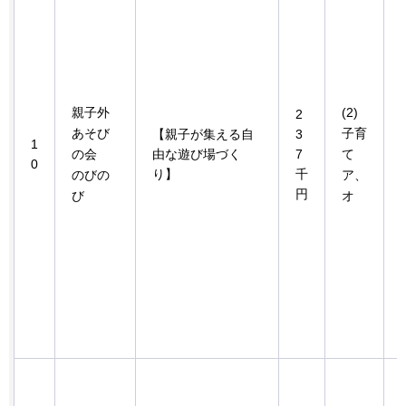
親子外
(2)
2
あそび
子育
【親子が集える自
3
1
の会
由な遊び場づく
7
て
0
り】
千
のびの
ア、
円
び
オ