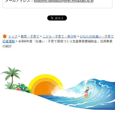
メールアドレス：
kodomo-seisaku@pref.miyazaki.lg.jp
トップ
>
教育・子育て
>
こども・子育て・青少年
>
ひなたの出逢い・子育て
応援運動
> 令和6年度「出逢い・子育て環境づくり支援事業費補助金」活用事業
の紹介