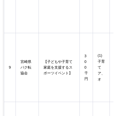
(1)
3
子育
宮崎県
【子どもや子育て
0
9
バク転
家庭を支援するス
0
て
協会
ポーツイベント】
千
ア、
円
オ