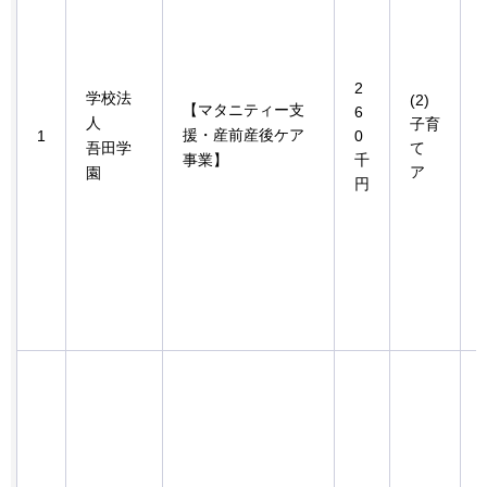
2
学校法
(2)
【マタニティー支
6
人
子育
援・産前産後ケア
1
0
吾田学
て
事業】
千
ア
園
円