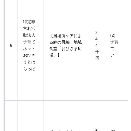
特定非
営利活
2
動法人
(2)
【居場所ケアによ
4
子育て
子育
る絆の再編
地
域
6
4
ネット
食堂「おひさま広
て
千
場」】
おひさ
ア
円
まとは
らっぱ
2