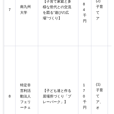
(2)
【子育て家庭と多
8
南九州
子育
様な世代との交流
7
4
大学
を図る“遊びの広
て
千
場”づくり】
ア
円
(1)
特定非
1
子育
営利活
【子ども達と作る
7
て
8
動法人
居場所づくり「プ
0
フェリ
レーパーク」】
千
ア、
ーチェ
円
オ