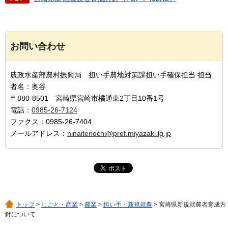
お問い合わせ
農政水産部農村振興局 担い手農地対策課担い手確保担当 担当
者名：奥谷
〒880-8501 宮崎県宮崎市橘通東2丁目10番1号
電話：
0985-26-7124
ファクス：0985-26-7404
メールアドレス：
ninaitenochi@pref.miyazaki.lg.jp
トップ
>
しごと・産業
>
農業
>
担い手・新規就農
> 宮崎県新規就農者育成方
針について