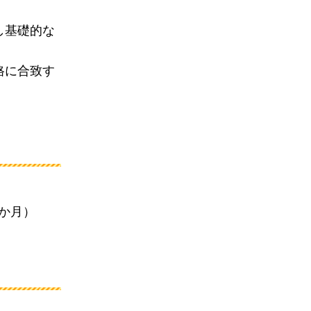
し基礎的な
格に合致す
2か月）