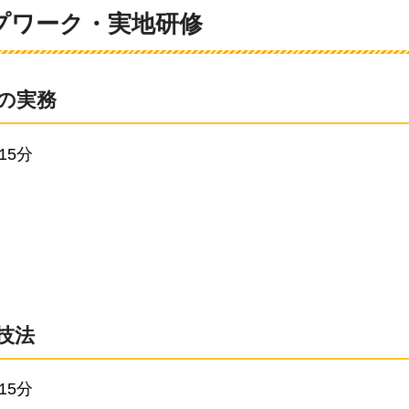
ープワーク・実地研修
の実務
15分
技法
15分