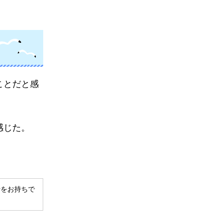
ことだと感
感じた。
derをお持ちで