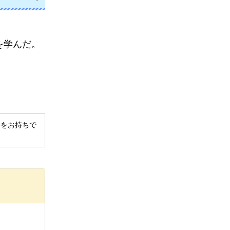
を学んだ。
。
derをお持ちで