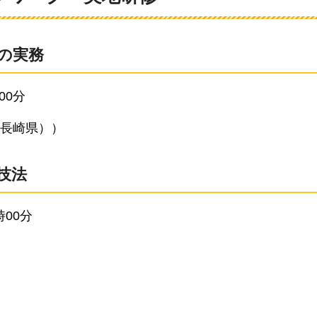
の実務
00分
長崎県））
技法
時00分