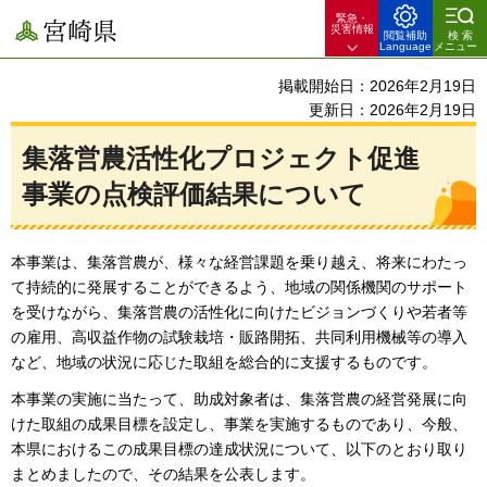
緊急・
宮崎県
災害情報
閲覧補助
検索
Language
メニュー
掲載開始日：2026年2月19日
更新日：2026年2月19日
集落営農活性化プロジェクト促進
事業の点検評価結果について
本事業は、集落営農が、様々な経営課題を乗り越え、将来にわたっ
て持続的に発展することができるよう、地域の関係機関のサポート
を受けながら、集落営農の活性化に向けたビジョンづくりや若者等
の雇用、高収益作物の試験栽培・販路開拓、共同利用機械等の導入
など、地域の状況に応じた取組を総合的に支援するものです。
本事業の実施に当たって、助成対象者は、集落営農の経営発展に向
けた取組の成果目標を設定し、事業を実施するものであり、今般、
本県におけるこの成果目標の達成状況について、以下のとおり取り
まとめましたので、その結果を公表します。