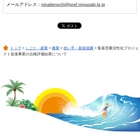
メールアドレス：
ninaitenochi@pref.miyazaki.lg.jp
トップ
>
しごと・産業
>
農業
>
担い手・新規就農
> 集落営農活性化プロジェ
クト促進事業の点検評価結果について