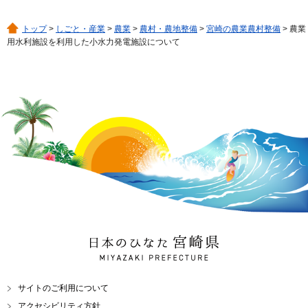
トップ
>
しごと・産業
>
農業
>
農村・農地整備
>
宮崎の農業農村整備
> 農業
用水利施設を利用した小水力発電施設について
日本のひなた 宮崎県
MIYAZAKI PREFECTURE
サイトのご利用について
アクセシビリティ方針