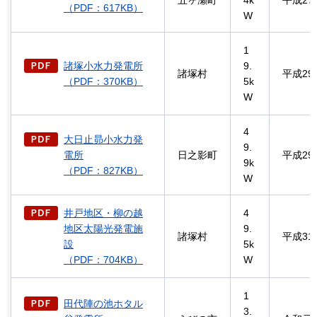
（PDF：617KB）
W
1
諸塚小水力発電所
9.
諸塚村
平成29
（PDF：370KB）
5k
W
4
大日止昴小水力発
9.
電所
日之影町
平成29
9k
（PDF：827KB）
W
井戸地区・柳の越
4
地区太陽光発電施
9.
諸塚村
平成31
設
5k
（PDF：704KB）
W
1
田代陣の池ホタル
3.