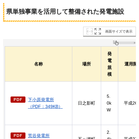
県単独事業を活用して整備された発電施設
画面サイズで表示
発
電
名称
場所
運用開
規
模
5.
下小原発電所
日之影町
0k
平成26
（PDF：349KB）
W
2.
荒谷発電所
五ヶ瀬町
4k
平成27