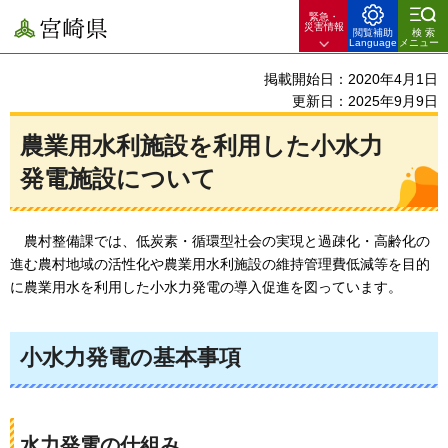
緊急・
宮崎県
災害情報
閲覧補助
検索
Language
メニュー
掲載開始日：2020年4月1日
更新日：2025年9月9日
農業用水利施設を利用した小水力
発電施設について
農村
整備課では、低炭素・循環型社会の実現と過疎化・高齢化の
進む農村地域の活性化や農業用水利施設の維持管理費低減等を目的
に農業用水を利用した小水力発電の導入促進を図っています。
小水力発電の基本事項
水力発電の仕組み