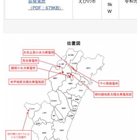
谷発電所
えびの市
令和元
9k
（PDF：679KB）
W