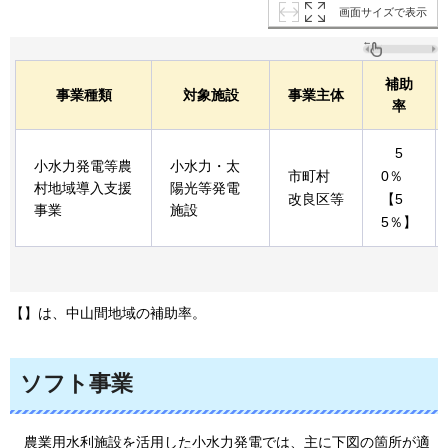
画面サイズで表示
補助
事業種類
対象施設
事業主体
率
5
小水力発電等農
小水力・太
市町村
0％
村地域導入支援
陽光等発電
改良区等
【5
事業
施設
5％】
【】は、中山間地域の補助率。
ソフト事業
農
業用水利施設を活用した小水力発電では、主に下図の箇所が適