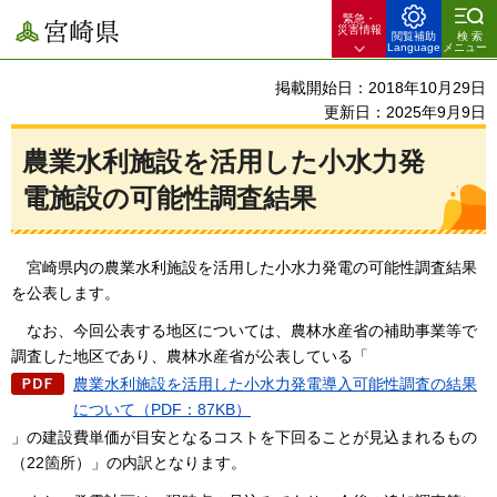
緊急・
宮崎県
災害情報
閲覧補助
検索
Language
メニュー
掲載開始日：2018年10月29日
更新日：2025年9月9日
農業水利施設を活用した小水力発
電施設の可能性調査結果
宮
崎県内の農業水利施設を活用した小水力発電の可能性調査結果
を公表します。
な
お、今回公表する地区については、農林水産省の補助事業等で
調査した地区であり、農林水産省が公表している「
農業水利施設を活用した小水力発電導入可能性調査の結果
について（PDF：87KB）
」の建設費単価が目安となるコストを下回ることが見込まれるもの
（22箇所）」の内訳となります。