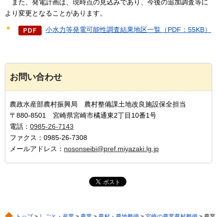
ま
た、発電計画は、現時点の見込みであり、今後の追加調査等に
より変更となることがあります。
小水力等発電可能性調査結果地区一覧（PDF：55KB）
お問い合わせ
農政水産部農村振興局 農村整備課土地改良施設保全担当
〒880-8501 宮崎県宮崎市橘通東2丁目10番1号
電話：
0985-26-7143
ファクス：0985-26-7308
メールアドレス：
nosonseibi@pref.miyazaki.lg.jp
トップ
>
しごと・産業
>
農業
>
農村・農地整備
>
宮崎の農業農村整備
> 農業