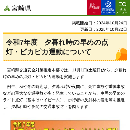
緊急・
宮崎県
災害情報
閲覧補助
検索
Language
メニュー
掲載開始日：2024年10月24日
更新日：2025年10月22日
令和7年度
夕
暮れ時の早めの点
灯・ピカピカ運動について
宮
崎県交通安全対策推進本部では、11月1日(土曜日)から、夕暮れ
時の早めの点灯・ピカピカ運動を実施します。
例
年、秋や冬の時期は、夕暮れ時や夜間に、死亡事故や重体事故
などの重大な交通事故が多く発生していることから、車両の早めの
ライト点灯（基本はハイビーム）、歩行者の反射材の着用等を推進
し、夕暮れ時や夜間の交通事故防止を図ります。