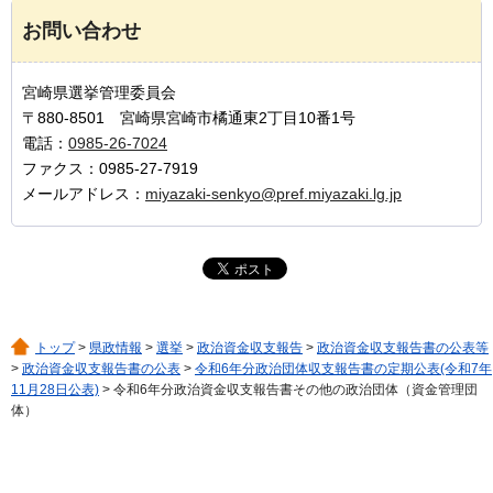
お問い合わせ
宮崎県選挙管理委員会
〒880-8501 宮崎県宮崎市橘通東2丁目10番1号
電話：
0985-26-7024
ファクス：0985-27-7919
メールアドレス：
miyazaki-senkyo@pref.miyazaki.lg.jp
トップ
>
県政情報
>
選挙
>
政治資金収支報告
>
政治資金収支報告書の公表等
>
政治資金収支報告書の公表
>
令和6年分政治団体収支報告書の定期公表(令和7年
11月28日公表)
> 令和6年分政治資金収支報告書その他の政治団体（資金管理団
体）