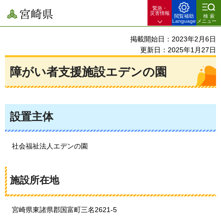
緊急・
宮崎県
災害情報
閲覧補助
検索
Language
メニュー
掲載開始日：2023年2月6日
更新日：2025年1月27日
障がい者支援施設エデンの園
設置主体
社会
福祉法人エデンの園
施設所在地
宮崎県東諸県郡国富町三名2621-5