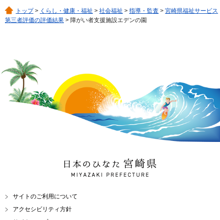
トップ
>
くらし・健康・福祉
>
社会福祉
>
指導・監査
>
宮崎県福祉サービス
第三者評価の評価結果
> 障がい者支援施設エデンの園
日本のひなた 宮崎県
MIYAZAKI PREFECTURE
サイトのご利用について
アクセシビリティ方針