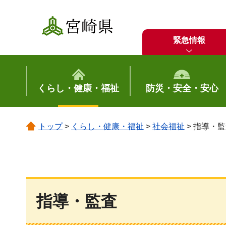
宮崎県
緊急情報
くらし・健康・福祉
防災・安全・安心
トップ
>
くらし・健康・福祉
>
社会福祉
> 指導・
指導・監査