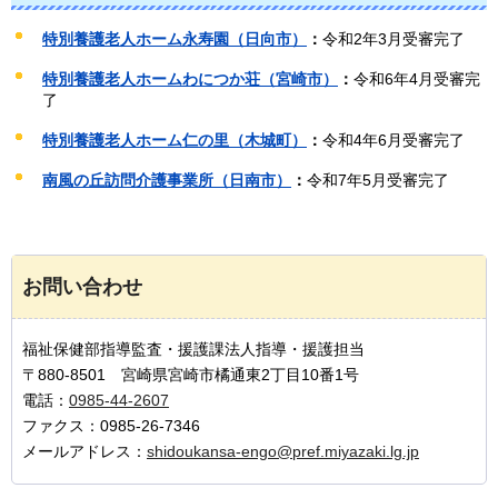
特別養護老人ホーム永寿園（日向市）
：
令和2年3月受審完了
特別養護老人ホームわにつか荘（宮崎市）
：
令和6年4月受審完
了
特別養護老人ホーム仁の里（木城町）
：
令和4年6月受審完了
南風の丘訪問介護事業所（日南市）
：
令和7年5月受審完了
お問い合わせ
福祉保健部指導監査・援護課法人指導・援護担当
〒880-8501 宮崎県宮崎市橘通東2丁目10番1号
電話：
0985-44-2607
ファクス：0985-26-7346
メールアドレス：
shidoukansa-engo@pref.miyazaki.lg.jp