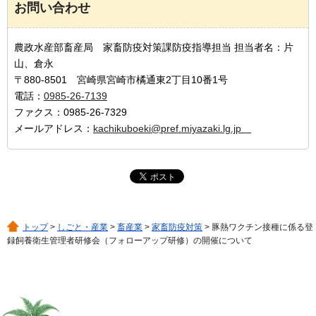
お問い合わせ
農政水産部畜産局 家畜防疫対策課防疫指導担当 担当者名：片
山、倉永
〒880-8501 宮崎県宮崎市橘通東2丁目10番1号
電話：
0985-26-7139
ファクス：0985-26-7329
メールアドレス：
kachikuboeki@pref.miyazaki.lg.jp
トップ
>
しごと・産業
>
畜産業
>
家畜防疫対策
> 豚熱ワクチン接種に係る登
録飼養衛生管理者研修会（フォローアップ研修）の開催について