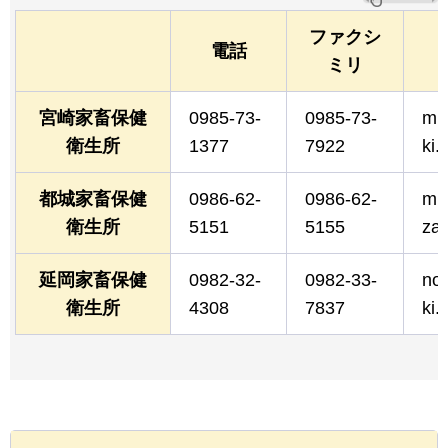
ファクシ
電話
ミリ
宮崎家畜保健
0985-73-
0985-73-
mi
衛生所
1377
7922
ki.l
都城家畜保健
0986-62-
0986-62-
mi
衛生所
5151
5155
zak
延岡家畜保健
0982-32-
0982-33-
no
衛生所
4308
7837
ki.l