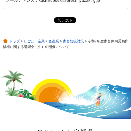
メールアドレス：
kachikuboeki@pref.miyazaki.lg.jp
トップ
>
しごと・産業
>
畜産業
>
家畜防疫対策
> 令和7年度家畜体内受精卵
移植に関する講習会（牛）の開催について