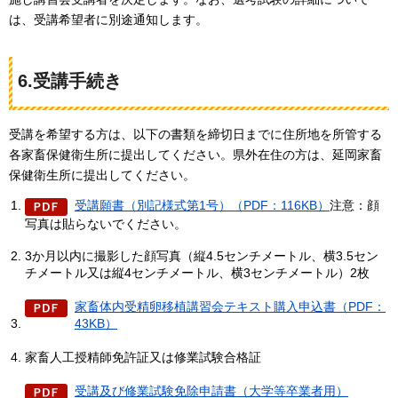
は、受講希望者に別途通知します。
6.受講手続き
受講を希望する方は、以下の書類を締切日までに住所地を所管する
各家畜保健衛生所に提出してください。県外在住の方は、延岡家畜
保健衛生所に提出してください。
受講願書（別記様式第1号）（PDF：116KB）
注意：顔
写真は貼らないでください。
3か月以内に撮影した顔写真（縦4.5センチメートル、横3.5セン
チメートル又は縦4センチメートル、横3センチメートル）2枚
家畜体内受精卵移植講習会テキスト購入申込書（PDF：
43KB）
家畜人工授精師免許証又は修業試験合格証
受講及び修業試験免除申請書（大学等卒業者用）