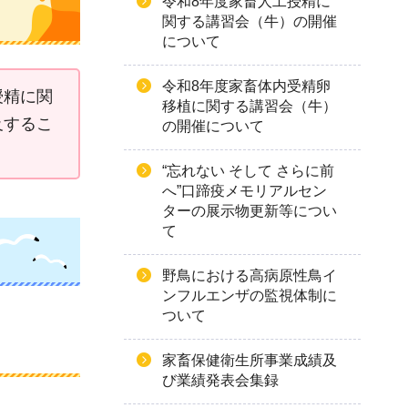
令和8年度家畜人工授精に
関する講習会（牛）の開催
について
令和8年度家畜体内受精卵
授精に関
移植に関する講習会（牛）
及するこ
の開催について
“忘れない そして さらに前
へ”口蹄疫メモリアルセン
ターの展示物更新等につい
て
野鳥における高病原性鳥イ
ンフルエンザの監視体制に
ついて
家畜保健衛生所事業成績及
び業績発表会集録