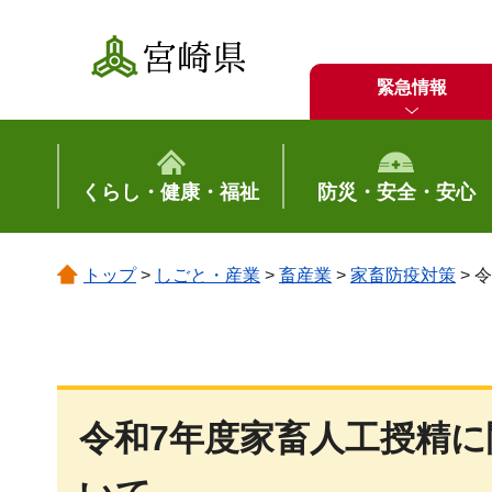
宮崎県
緊急情報
くらし・健康・福祉
防災・安全・安心
トップ
>
しごと・産業
>
畜産業
>
家畜防疫対策
> 
令和7年度家畜人工授精