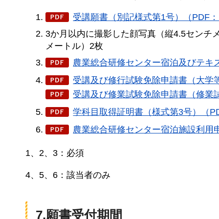
受講願書（別記様式第1号）（PDF：1
3か月以内に撮影した顔写真（縦4.5センチ
メートル）2枚
農業総合研修センター宿泊及びテキス
受講及び修行試験免除申請書（大学等卒
受講及び修業試験免除申請書（修業試
学科目取得証明書（様式第3号）（PD
農業総合研修センター宿泊施設利用申請
1、2、3：必須
4、5、6：該当者のみ
7.願書受付期間