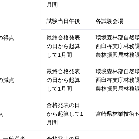
月間
試験当日午後
各試験会場
最終合格発表
環境森林部自然
の得点
の日から起算
西臼杵支庁林務
して1月間
農林振興局林務
最終合格発表
環境森林部自然
の減点
の日から起算
西臼杵支庁林務
して1月間
農林振興局林務
合格発表の日
点
から起算して1
宮崎県林業技術
月間
、一般選考
合格発表の日