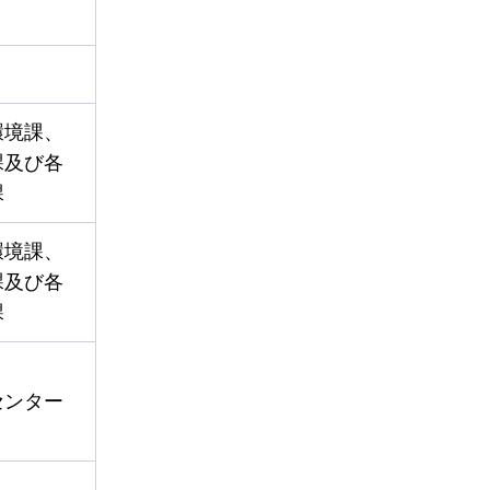
環境課、
課及び各
課
環境課、
課及び各
課
センター