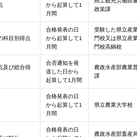
商工観光労働部
点
から起算して1
政策課
月間
合格発表の日
受験した県立産
の科目別得点
から起算して1
門校又は県立産
月間
門校高鍋校
合否通知を発
点及び総合得
農政水産部農業
送した日から
課
起算して1月間
合格発表の日
から起算して1
県立農業大学校
月間
合格発表の日
農政水産部畜産