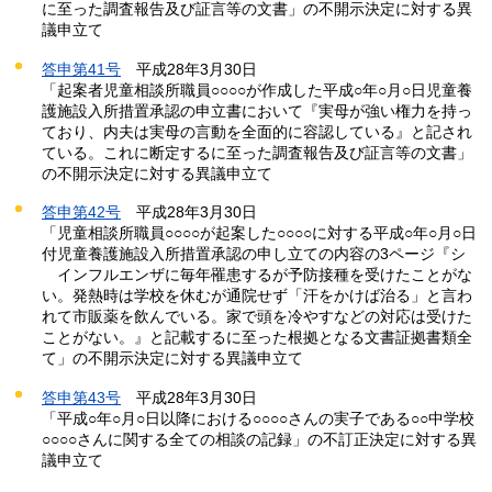
に至った調査報告及び証言等の文書」の不開示決定に対する異
議申立て
答申第41号
平
成28年3月30日
「起案者児童相談所職員○○○○が作成した平成○年○月○日児童養
護施設入所措置承認の申立書において『実母が強い権力を持っ
ており、内夫は実母の言動を全面的に容認している』と記され
ている。これに断定するに至った調査報告及び証言等の文書」
の不開示決定に対する異議申立て
答申第42号
平
成28年3月30日
「児童相談所職員○○○○が起案した○○○○に対する平成○年○月○日
付児童養護施設入所措置承認の申し立ての内容の3ページ『シ
イ
ンフルエンザに毎年罹患するが予防接種を受けたことがな
い。発熱時は学校を休むが通院せず「汗をかけば治る」と言わ
れて市販薬を飲んでいる。家で頭を冷やすなどの対応は受けた
ことがない。』と記載するに至った根拠となる文書証拠書類全
て」の不開示決定に対する異議申立て
答申第43号
平
成28年3月30日
「平成○年○月○日以降における○○○○さんの実子である○○中学校
○○○○さんに関する全ての相談の記録」の不訂正決定に対する異
議申立て