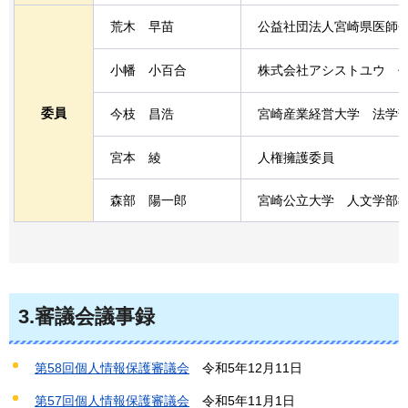
荒木
早苗
公益社団法人宮崎県医師
小幡
小百合
株式会社アシストユウ
委員
今枝
昌浩
宮崎産業経営大学
法学
宮本
綾
人権擁護委員
森部
陽一郎
宮崎公立大学
人文学部
3.審議会議事録
第58回個人情報保護審議会
令和
5年12月11日
第57回個人情報保護審議会
令和
5年11月1日