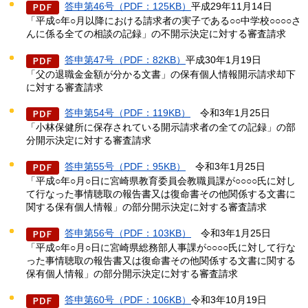
答申第46号（PDF：125KB）
平成29年11月14日
「平成○年○月以降における請求者の実子である○○中学校○○○○さ
んに係る全ての相談の記録」の不開示決定に対する審査請求
答申第47号（PDF：82KB）
平成30年1月19日
「父の退職金金額が分かる文書」の保有個人情報開示請求却下
に対する審査請求
答申第54号（PDF：119KB）
令和3年
1月25日
「小林保健所に保存されている開示請求者の全ての記録」の部
分開示決定に対する審査請求
答申第55号（PDF：95KB）
令和3年
1月25日
「平成○年○月○日に宮崎県教育委員会教職員課が○○○○氏に対し
て行なった事情聴取の報告書又は復命書その他関係する文書に
関する保有個人情報」の部分開示決定に対する審査請求
答申第56号（PDF：103KB）
令和3年
1月25日
「平成○年○月○日に宮崎県総務部人事課が○○○○氏に対して行な
った事情聴取の報告書又は復命書その他関係する文書に関する
保有個人情報」の部分開示決定に対する審査請求
答申第60号（PDF：106KB）
令和3年10月19日