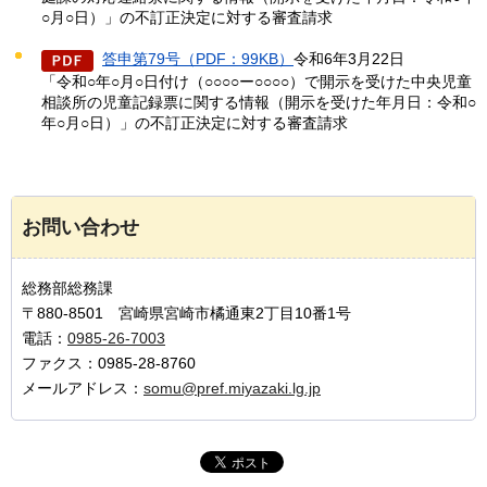
○月○日）」の不訂正決定に対する審査請求
答申第79号（PDF：99KB）
令和6年3月22日
「令和○年○月○日付け（○○○○ー○○○○）で開示を受けた中央児童
相談所の児童記録票に関する情報（開示を受けた年月日：令和○
年○月○日）」の不訂正決定に対する審査請求
お問い合わせ
総務部総務課
〒880-8501 宮崎県宮崎市橘通東2丁目10番1号
電話：
0985-26-7003
ファクス：0985-28-8760
メールアドレス：
somu@pref.miyazaki.lg.jp