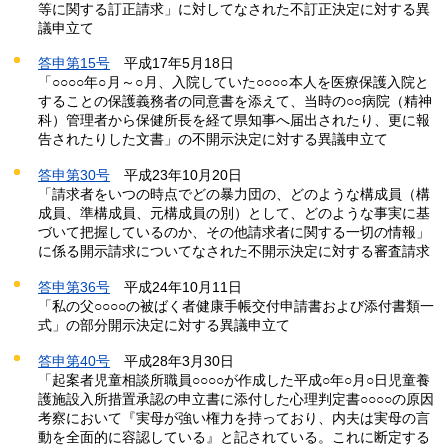
等に関する訂正請求」に対してなされた不訂正決定に対する異
議申立て
答申第15号
平成
17年5月18日
「○○○○年○
月～○
月、入院していた○○○○
本人を医療保護入院と
することの保護義務者の同意書を添えて、当時の○○病院（精神
科）管理者から保健所長を経て県知事へ届出されたり、更に報
告されたりした文書」の不開示決定に対する異議申立て
答申第30号
平成
23年10月20日
「請求者をいつの時点でどの暴力団の、どのような構成員（構
成員、準構成員、元構成員の別）として、どのような事実に基
づいて把握しているのか、その他請求者に関する一切の情報」
に係る開示請求についてなされた不開示決定に対する審査請求
答申第36号
平成
24年10月11日
「私の父○○○○の被ばく者健康手帳交付申請書および添付書類一
式」の部分開示決定に対する異議申立て
答申第40号
平
成28年3月30日
「起案者児童相談所職員○○○○が作成した平成○年○月○日児童養
護施設入所措置承認の申立書に添付した心理判定書○○○○の原因
考察において『実母が強い権力を持っており、内夫は実母の言
動を全面的に容認している』と記されている。これに断定する