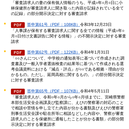
「審査請求人の妻の保有個人情報のうち、平成○年○月○日に小
林保健所が審査請求人に聞き取った内容が記録されている全て
の記録」の部分開示決定に対する審査請求
答申第61号（PDF：108KB）
令和3年12月23日
「人事課が保有する審査請求人に関する全ての情報（平成○年○
月○日付け文書訓告に関する情報）」の不開示決定に対する審査
請求
答申第62号（PDF：122KB）
令和4年1月31日
「○○さんについて、中学校の通知表等に基づいて作成された調
査書及び一般入学者選抜検査の結果等に基づいて作成される選
考会議資料における『減点・評点』が○○である根拠・理由が分
かるもの。ただし、延岡高校に関するもの。」の部分開示決定
に対する審査請求
答申第65号（PDF：107KB）
令和4年5月11日
「審査請求人が、令和○年○月から○年○月頃までに、宮崎県警察
本部生活安全企画課及び監察課に、えびの警察署の対応のこと
で相談や苦情を申し立てた内容が分かる書類及びえびの警察署
刑事生活安全課や駐在所等に相談などした内容や、警察が審査
請求人のことを保健所に通報したことが分かる書類」の部分開
示決定に対する審査請求