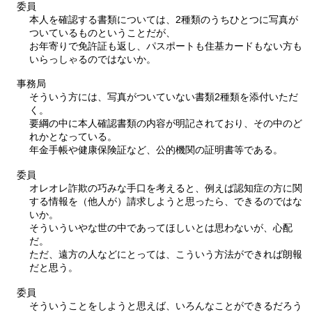
委員
本人を確認する書類については、2種類のうちひとつに写真が
ついているものということだが、
お年寄りで免許証も返し、パスポートも住基カードもない方も
いらっしゃるのではないか。
事務局
そういう方には、写真がついていない書類2種類を添付いただ
く。
要綱の中に本人確認書類の内容が明記されており、その中のど
れかとなっている。
年金手帳や健康保険証など、公的機関の証明書等である。
委員
オレオレ詐欺の巧みな手口を考えると、例えば認知症の方に関
する情報を（他人が）請求しようと思ったら、できるのではな
いか。
そういういやな世の中であってほしいとは思わないが、心配
だ。
ただ、遠方の人などにとっては、こういう方法ができれば朗報
だと思う。
委員
そういうことをしようと思えば、いろんなことができるだろう