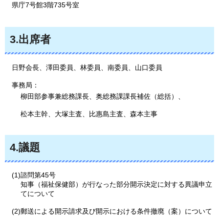
県庁7号館
3階735号室
3.出席者
日野会長、澤田委員、林委員、南委員、山口委員
事務局：
柳田部参事兼総務課長、奥総務課課長補佐（総括）、
松本主幹、大塚主査、比惠島主査、森本主事
4.議題
(1)諮問第45号
知事（福祉保健部）が行なった部分開示決定に対する異議申立
てについて
(2)郵送による開示請求及び開示における条件撤廃（案）について