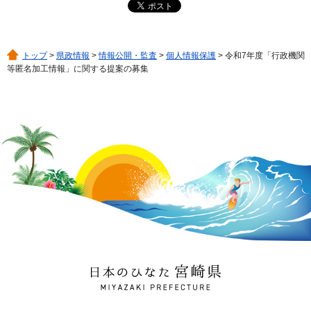
トップ
>
県政情報
>
情報公開・監査
>
個人情報保護
> 令和7年度「行政機関
等匿名加工情報」に関する提案の募集
日本のひなた 宮崎県
MIYAZAKI PREFECTURE