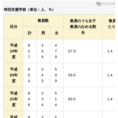
特別支援学校（単位：人、％）
教員数
教員のうち女子
教員
区分
教員の占める割
たり
合
計
男
女
平成
8
3
4
19年
2
4
7
57.9
1.4
度
7
8
9
平成
8
3
5
20年
5
4
0
59.6
1.4
度
4
5
9
平成
8
3
5
21年
4
3
1
60.6
1.4
度
8
4
4
平成
8
3
5