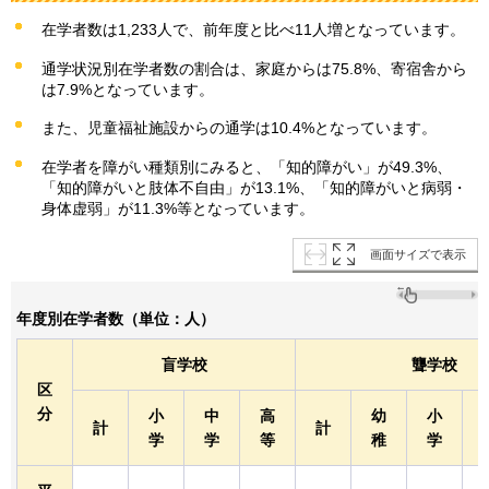
在学者数は1,233人で、前年度と比べ11人増となっています。
通学状況別在学者数の割合は、家庭からは75.8%、寄宿舎から
は7.9%となっています。
また、児童福祉施設からの通学は10.4%となっています。
在学者を障がい種類別にみると、「知的障がい」が49.3%、
「知的障がいと肢体不自由」が13.1%、「知的障がいと病弱・
身体虚弱」が11.3%等となっています。
画面サイズで表示
年度別在学者数（単位：人）
盲学校
聾学校
区
分
小
中
高
幼
小
計
計
学
学
等
稚
学