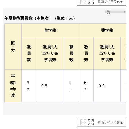
画面サイズで表示
年度別教職員数（本務者）（単位：人）
盲学校
聾学校
区
教
教員1人
職
教
教員1人
分
員
当たり在
員
員
当たり在
数
学者数
数
数
学者数
平
成1
3
2
6
3
0.8
0.9
8年
8
5
7
2
度
画面サイズで表示