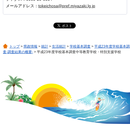
メールアドレス：
tokeichosa@pref.miyazaki.lg.jp
トップ
>
県政情報
>
統計
>
生活統計
>
学校基本調査
>
平成23年度学校基本調
査-調査結果の概要-
> 平成23年度学校基本調査中等教育学校・特別支援学校