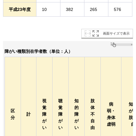
平成23年度
10
382
265
576
画面サイズで表示
障がい種類別在学者数（単位：人）
視
聴
知
肢
病
知
覚
覚
的
体
区
弱・
が
計
障
障
障
不
分
身体
肢
が
が
が
自
虚弱
自
い
い
い
由