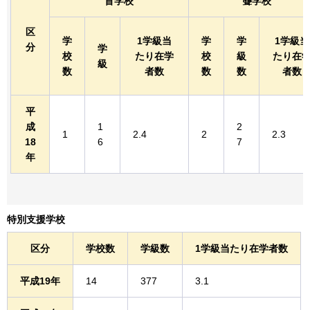
盲学校
聾学校
区
学
1学級当
学
学
1学級当
分
学
校
たり在学
校
級
たり在
級
数
者数
数
数
者数
平
成
1
2
1
2.4
2
2.3
18
6
7
年
特別支援学校
区分
学校数
学級数
1学級当たり在学者数
平成19年
14
377
3.1