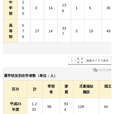
中
2
13
学
6
3
14
1
5
35
6
部
5
高
5
33
等
7
27
14
3
15
49
7
部
6
画面サイズで表示
通学状況別在学者数（単位：人）
寄宿
家
児童福祉
国立
区分
計
舎
庭
施設
平成23
1,2
93
98
128
44
年度
33
4