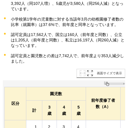
3,392人（同107人増）、5歳児が3,580人（同256人減）となっ
ています。
小学校第1学年の児童数に対する当該年3月の幼稚園修了者数の
比率（就園率）は37.6%で、前年度と同率となっています。
認可定員は17,562人で、国立は160人（前年度と同数）、公立
は1,205人（前年度と同数）、私立は16,197人（同260人減）と
なっています。
認可定員と園児数との差は7,742人で、前年度より353人減少し
ました。
画面サイズで表示
園児数
前年度修了者
区分
数（A）
3
4
5
計
歳
歳
歳
1
2,
3,
4,