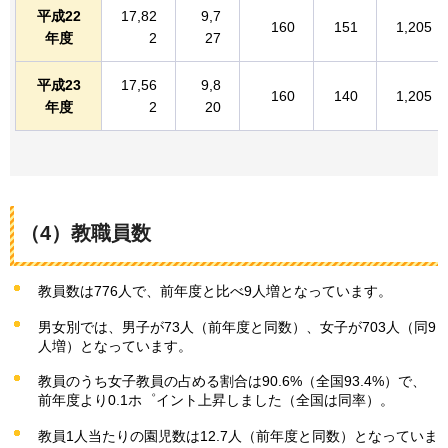
平成22
17,82
9,7
160
151
1,205
年度
2
27
平成23
17,56
9,8
160
140
1,205
年度
2
20
（4）教職員数
教員数は776人で、前年度と比べ9人増となっています。
男女別では、男子が73人（前年度と同数）、女子が703人（同9
人増）となっています。
教員のうち女子教員の占める割合は90.6%（全国93.4%）で、
前年度より0.1ホ゜イント上昇しました（全国は同率）。
教員1人当たりの園児数は12.7人（前年度と同数）となっていま