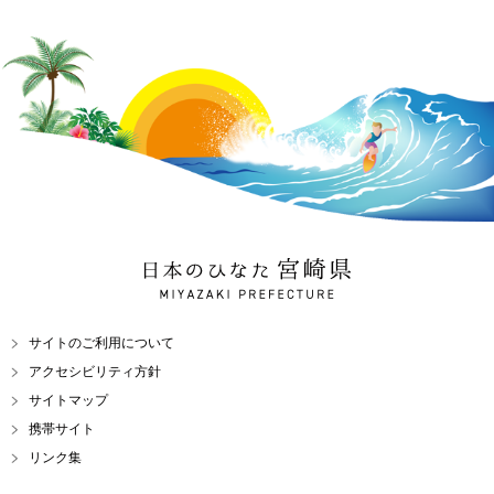
日本のひなた 宮崎県
MIYAZAKI PREFECTURE
サイトのご利用について
アクセシビリティ方針
サイトマップ
携帯サイト
リンク集