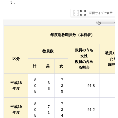
す。
画面サイズで表示
年度別教職員数（本務者）
教員のうち
教員数
教員1
女性
区分
たり
教員の占め
園児
計
男
女
る割合
8
7
平成18
6
0
3
91.8
1
年度
6
5
9
8
7
平成19
7
0
3
91.2
1
年度
1
5
4