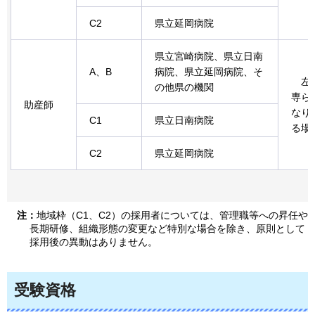
C2
県立延岡病院
県立宮崎病院、県立日南
A、B
病院、県立延岡病院、そ
左
の他県の機関
専ら
助産師
なり
C1
県立日南病院
る場
C2
県立延岡病院
注：
地域枠（C1、C2）の採用者については、管理職等への昇任や
長期研修、組織形態の変更など特別な場合を除き、原則として
採用後の異動はありません。
受験資格