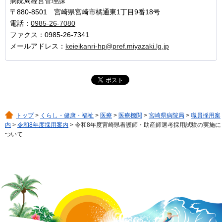
病院局経営管理課
〒880-8501 宮崎県宮崎市橘通東1丁目9番18号
電話：
0985-26-7080
ファクス：0985-26-7341
メールアドレス：
keieikanri-hp@pref.miyazaki.lg.jp
トップ
>
くらし・健康・福祉
>
医療
>
医療機関
>
宮崎県病院局
>
職員採用案
内
>
令和8年度採用案内
> 令和8年度宮崎県看護師・助産師選考採用試験の実施に
ついて