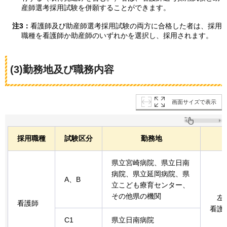
産師選考採用試験を併願することができます。
注3：
看護師及び助産師選考採用試験の両方に合格した者は、採用
職種を看護師か助産師のいずれかを選択し、採用されます。
(3)勤務地及び職務内容
画面サイズで表示
採用職種
試験区分
勤務地
県立宮崎病院、県立日南
病院、県立延岡病院、県
A、B
立こども療育センター、
その他県の機関
左
看護師
看護
C1
県立日南病院