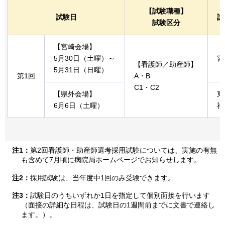
【試験職種】
試験日
試
試験区分
【宮崎会場】
5月30日（土曜）～
宮
【看護師／助産師】
5月31日（日曜）
第1回
A・B
C1・C2
【県外会場】
東
6月6日（土曜）
福
注1：
第2回看護師・助産師選考採用試験については、実施の有無
も含めて7月頃に病院局ホームページでお知らせします。
注2：
採用試験は、当年度中1回のみ受験できます。
注3：
試験日のうちいずれか1日を指定して個別面接を行います
（面接の詳細な日程は、試験日の1週間前までに文書で連絡し
ます。）。