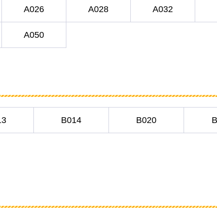
A026
A028
A032
A050
13
B014
B020
B