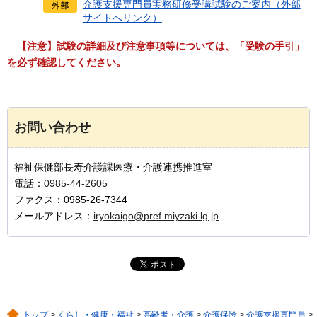
介護支援専門員実務研修受講試験のご案内（外部
サイトへリンク）
【注意】
試験の詳細及び注意事項等については、「受験の手引」
を必ず確認してください。
お問い合わせ
福祉保健部長寿介護課医療・介護連携推進室
電話：
0985-44-2605
ファクス：0985-26-7344
メールアドレス：
iryokaigo@pref.miyzaki.lg.jp
トップ
>
くらし・健康・福祉
>
高齢者・介護
>
介護保険
>
介護支援専門員
>