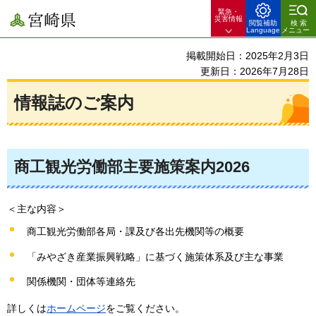
緊急・
宮崎県
災害情報
閲覧補助
検索
Language
メニュー
掲載開始日：2025年2月3日
更新日：2026年7月28日
情報誌のご案内
商工観光労働部主要施策案内2026
＜主な内容＞
商工観光労働部各局・課及び各出先機関等の概要
「みやざき産業振興戦略」に基づく施策体系及び主な事業
関係機関・団体等連絡先
詳しくは
ホームページ
をご覧ください。