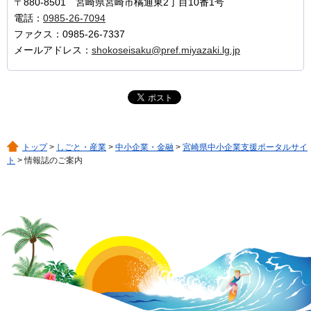
〒880-8501 宮崎県宮崎市橘通東2丁目10番1号
電話：
0985-26-7094
ファクス：0985-26-7337
メールアドレス：
shokoseisaku@pref.miyazaki.lg.jp
トップ
>
しごと・産業
>
中小企業・金融
>
宮崎県中小企業支援ポータルサイ
ト
> 情報誌のご案内