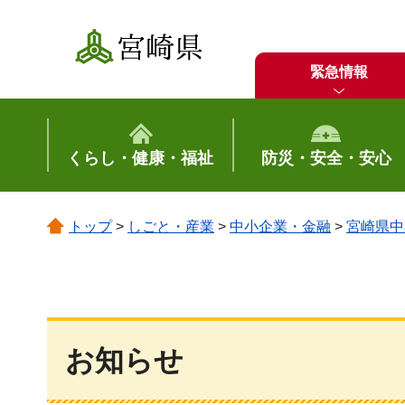
宮崎県
緊急情報
くらし・健康・福祉
防災・安全・安心
トップ
>
しごと・産業
>
中小企業・金融
>
宮崎県中
お知らせ