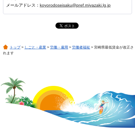
メールアドレス：
koyorodoseisaku@pref.miyazaki.lg.jp
トップ
>
しごと・産業
>
労働・雇用
>
労働者福祉
> 宮崎県最低賃金が改正さ
れます