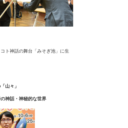
ミコト神話の舞台「みそぎ池」に生
の「山々」
崎の神話・神秘的な世界