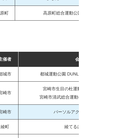
原町
高原町総合運動公園多目的芝生広場
主催者
会場
都城市
都城運動公園 DUNLOP TENNIS COURT
宮崎市生目の杜運動公園テニスコート
宮崎市
宮崎市清武総合運動公園第2テニスコート
宮崎市
パーソルアクアパーク宮崎
綾町
綾てるはドーム