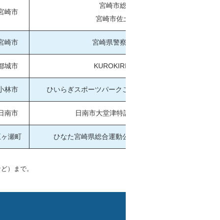
宮崎市総合体育館
宮崎市
宮崎市佐土原体育館
宮崎市
宮崎県警察学校射撃場
都城市
KUROKIRI STADIUM
小林市
ひいらぎスポーツパークこばやし ひいらぎアリーナ
日南市
日南市大堂津特設セーリング会場
五ヶ瀬町
ひなた宮崎県総合運動公園ひなた武道館 相撲場
など）まで。