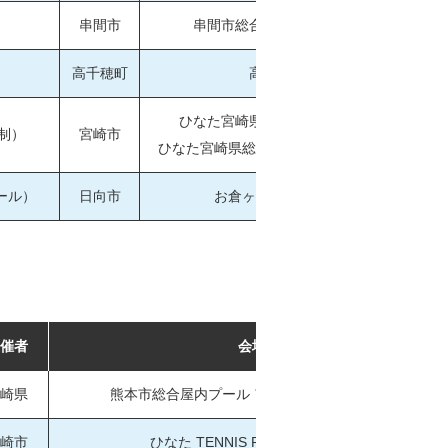
串間市
串間市総合運動公園特設弓道会場
高千穂町
高千穂町武道館
ひなた宮崎県総合運動公園ラグビー場
制）
宮崎市
ひなた宮崎県総合運動公園ひなた陸上競技場
ール）
日向市
お倉ヶ浜海水浴場特設会場
催者
会場
崎県
熊本市総合屋内プール アクアドームくまもと
崎市
ひなた TENNIS PARK MIYAZAKI