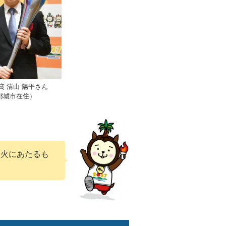
賞 清山 陽平さん
都城市在住）
聖火にあたるも