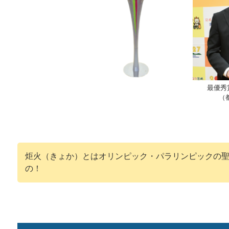
最優秀
（
炬火（きょか）とはオリンピック・パラリンピックの
の！