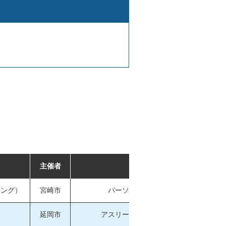
主催者
会場
ミング）
宮崎市
パーソルアクアパーク宮崎
延岡市
アスリートタウン延岡アリーナ