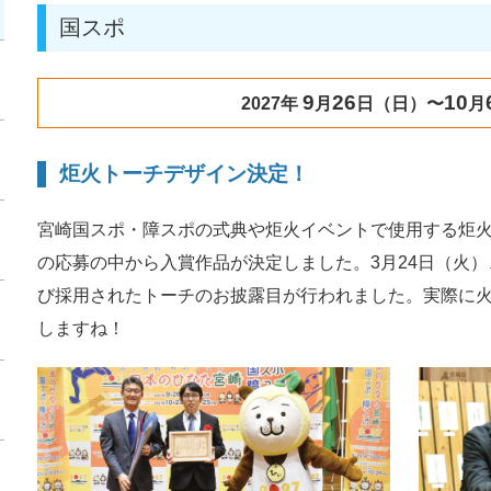
国スポ
9
26
10
2027年
月
日（日）〜
月
炬火トーチデザイン決定！
宮崎国スポ・障スポの式典や炬火イベントで使用する炬火
の応募の中から入賞作品が決定しました。3月24日（火
び採用されたトーチのお披露目が行われました。実際に
しますね！