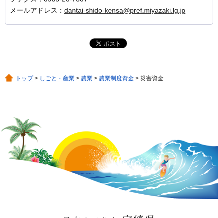
メールアドレス：
dantai-shido-kensa@pref.miyazaki.lg.jp
トップ
>
しごと・産業
>
農業
>
農業制度資金
> 災害資金