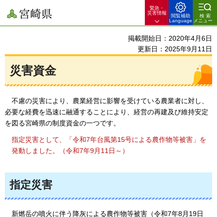
緊急・
宮崎県
災害情報
閲覧補助
検索
Language
メニュー
掲載開始日：2020年4月6日
更新日：2025年9月11日
災害資金
不慮の災害により、
農業経営に影響を受けている農業者に対し、
必要な経費を迅速に融通することにより、経営の再建及び維持安定
を図る宮崎県の制度資金の一つです。
指定災害として、「令和7年台風第15号による農作物等被害」を
発動しました。（令和7年9月11日～）
指定災害
新燃岳の噴火に伴う降灰による農作物等被害（令和7年8月19日