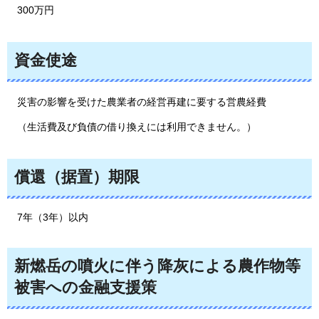
300万円
資金使途
災害の
影響を受けた農業者の経営再建に要する営農経費
（
生活費及び負債の借り換えには利用できません。）
償還（据置）期限
7年（3年）以内
新燃岳の噴火に伴う降灰による農作物等
被害への金融支援策