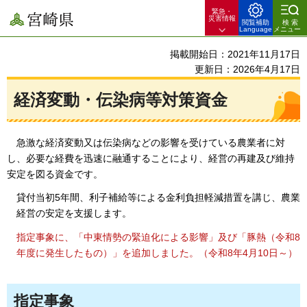
緊急・
宮崎県
災害情報
閲覧補助
検索
Language
メニュー
掲載開始日：2021年11月17日
更新日：2026年4月17日
経済変動・伝染病等対策資金
急激な
経済変動又は伝染病などの影響を受けている農業者に対
し、必要な経費を迅速に融通することにより、経営の再建及び維持
安定を図る資金です。
貸付当初5年間、利子補給等による金利負担軽減措置を講じ、農業
経営の安定を支援します。
指定事象に、「中東情勢の緊迫化による影響」及び「豚熱（令和8
年度に発生したもの）」を追加しました。（令和8年4月10日～）
指定事象