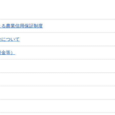
よる農業信用保証制度
金について
資金等）