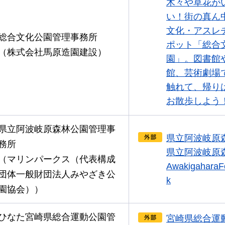
木々や草花が
い！街の真ん
文化・アスレ
総合文化公園管理事務所
ポット「総合
（株式会社馬原造園建設）
園」。図書館
館、芸術劇場
触れて、帰り
お散歩しよう
県立阿波岐原森林公園管理事
県立阿波岐原
務所
県立阿波岐原
（マリンパークス（代表構成
AwakigaharaF
団体一般財団法人みやざき公
k
園協会））
ひなた宮崎県総合運動公園管
宮崎県総合運