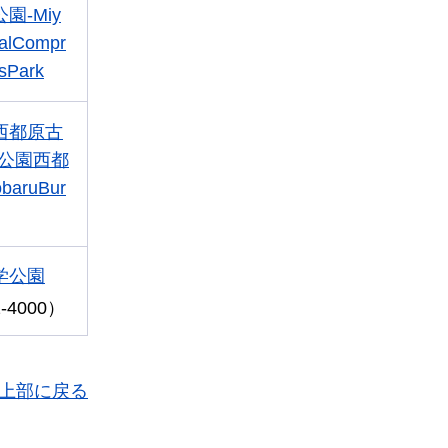
園-Miy
ralCompr
sPark
西都原古
跡公園西都
baruBur
学公園
-4000）
上部に戻る