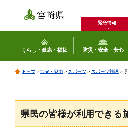
宮崎県
緊急情報
くらし・健康・福祉
防災・安全・安心
トップ
>
観光・魅力
>
スポーツ
>
スポーツ施設
> 
県民の皆様が利用できる