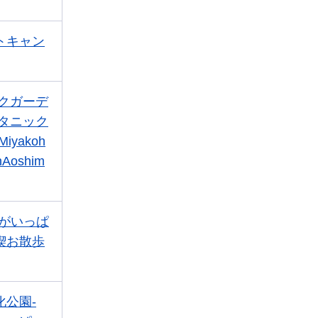
トキャン
ックガーデ
ボタニック
yakoh
nAoshim
緑がいっぱ
喫お散歩
化公園-