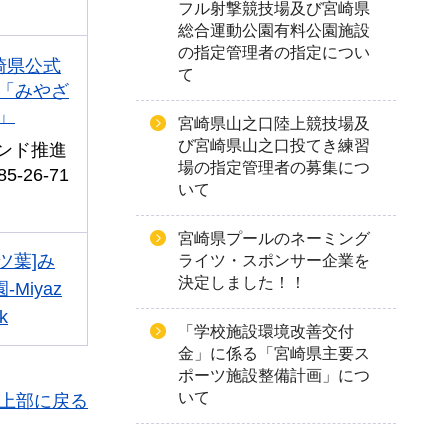
フル射撃競技場及び宮崎県
総合運動公園有料公園施設
の指定管理者の指定につい
崎県公式
て
「みやざ
」
宮崎県山之口陸上競技場及
び宮崎県山之口投てき練習
ンド推進
場の指定管理者の募集につ
-26-71
いて
宮崎県プールのネーミング
ツ葉]み
ライツ・スポンサー企業を
決定しました！！
Miyaz
k
「学校施設環境改善交付
金」に係る「宮崎県主要ス
ポーツ施設整備計画」につ
いて
上部に戻る