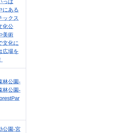
いっぱ
中にある
チックス
文化公
や美術
で文化に
は広場を
！
森林公園-
森林公園-
orestPar
動公園-宮