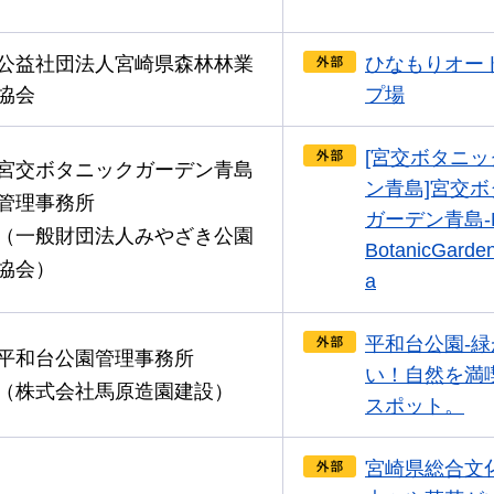
公益社団法人宮崎県森林林業
ひなもりオー
協会
プ場
[宮交ボタニ
宮交ボタニックガーデン青島
ン青島]宮交
管理事務所
ガーデン青島-Mi
（一般財団法人みやざき公園
BotanicGarde
協会）
a
平和台公園-
平和台公園管理事務所
い！自然を満
（株式会社馬原造園建設）
スポット。
宮崎県総合文