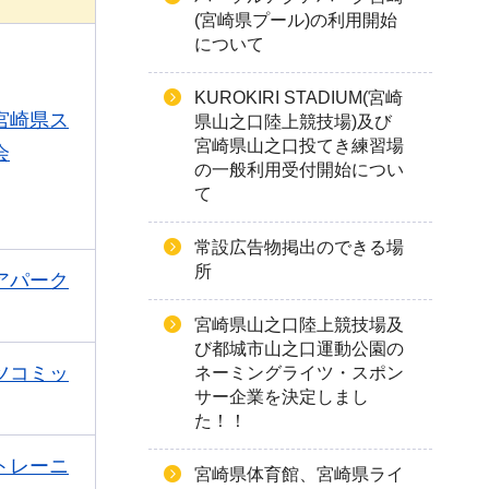
(宮崎県プール)の利用開始
について
KUROKIRI STADIUM(宮崎
宮崎県ス
県山之口陸上競技場)及び
宮崎県山之口投てき練習場
会
の一般利用受付開始につい
て
常設広告物掲出のできる場
所
アパーク
宮崎県山之口陸上競技場及
び都城市山之口運動公園の
ツコミッ
ネーミングライツ・スポン
サー企業を決定しまし
た！！
トレーニ
宮崎県体育館、宮崎県ライ