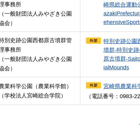
理事務所
崎県総合運動公
azakiPrefectu
（一般財団法人みやざき公園
ehensiveSport
協会）
特別史跡公園西都原古墳群管
特別史跡公園
理事務所
墳群-特別史
原古墳群-Saito
（一般財団法人みやざき公園
ialMounds
協会）
農業科学公園（農業科学館）
宮崎県農業科
（学校法人宮崎総合学院）
（電話番号：0983-22