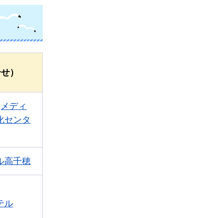
合せ）
]メディ
化センタ
ル高千穂
テル