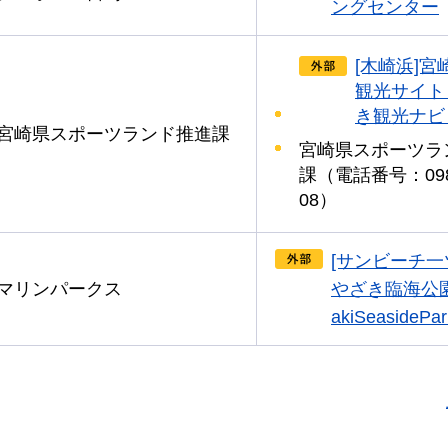
ングセンター
[木崎浜]宮
観光サイト
き観光ナビ
宮崎県スポーツランド推進課
宮崎県スポーツラ
課（電話番号：0985
08）
[サンビーチ一
マリンパークス
やざき臨海公園-
akiSeasidePar