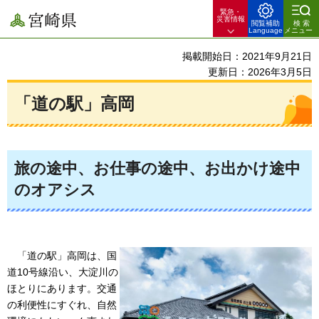
緊急・
宮崎県
災害情報
閲覧補助
検索
Language
メニュー
掲載開始日：2021年9月21日
更新日：2026年3月5日
「道の駅」高岡
旅の途中、お仕事の途中、お出かけ途中
のオアシス
「道の駅」
高岡は、国
道10号線沿い、大淀川の
ほとりにあります。交通
の利便性にすぐれ、自然