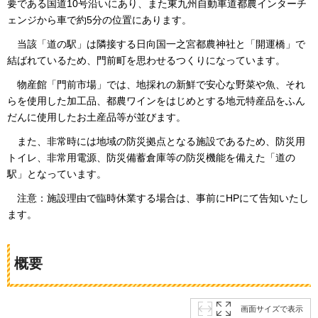
要である国道10号沿いにあり、また東九州自動車道都農インターチ
ェンジから車で約5分の位置にあります。
当該
「道の駅」は隣接する日向国一之宮都農神社と「開運橋」で
結ばれているため、門前町を思わせるつくりになっています。
物産館
「門前市場」では、地採れの新鮮で安心な野菜や魚、それ
らを使用した加工品、都農ワインをはじめとする地元特産品をふん
だんに使用したお土産品等が並びます。
また
、非常時には地域の防災拠点となる施設であるため、防災用
トイレ、非常用電源、防災備蓄倉庫等の防災機能を備えた「道の
駅」となっています。
注意：施設理由で臨時休業する場合は、事前にHPにて告知いたし
ます
。
概要
画面サイズで表示