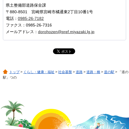
県土整備部道路保全課
〒880-8501 宮崎県宮崎市橘通東2丁目10番1号
電話：
0985-26-7182
ファクス：0985-26-7316
メールアドレス：
dorohozen@pref.miyazaki.lg.jp
トップ
>
くらし・健康・福祉
>
社会基盤
>
道路
>
道路・橋
>
道の駅
> 「道の
駅」つの