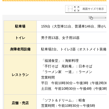
画面サイズで表示
駐車場
159台（大型車11台、普通車146台、障がい
トイレ
男子用13器、女子用10器
身障者用設備
駐車場2台。トイレ2器（オストメイト装備
「福浦食堂」：海鮮料理
「手打そば
尾鈴庵
」：日本そば
「ラーメン家
一道
」：ラーメン
レストラン
営業時間
平日
午前10時30分～午後3時（午後2時3
土日祝
午前10時30分～午後4時（午後3時
「ソフト＆ドリーム」：軽食
店舗・売店
営業時間：午前10時30分～午後5時