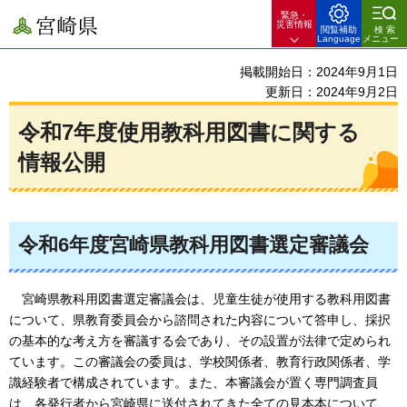
緊急・
宮崎県
災害情報
閲覧補助
検索
Language
メニュー
掲載開始日：2024年9月1日
更新日：2024年9月2日
令和7年度使用教科用図書に関する
情報公開
令和6年度宮崎県教科用図書選定審議会
宮崎県教科用図書選定審議会は、
児童生徒が使用する教科用図書
について、県教育委員会から諮問された内容について答申し、採択
の基本的な考え方を審議する会であり、その設置が法律で定められ
ています。この審議会の委員は、学校関係者、教育行政関係者、学
識経験者で構成されています。また、本審議会が置く専門調査員
は、各発行者から宮崎県に送付されてきた全ての見本本について、