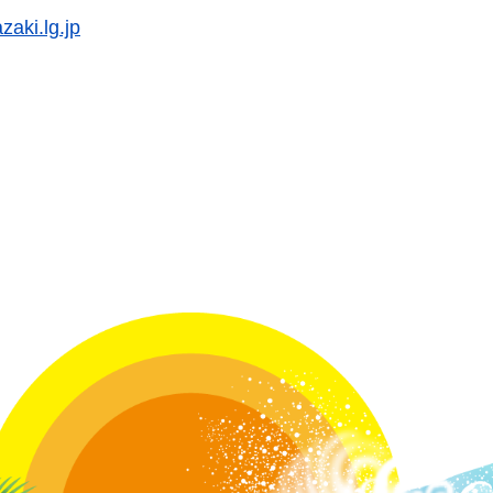
aki.lg.jp