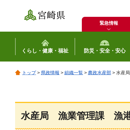
宮崎県
緊急情報
くらし・健康・福祉
防災・安全・安心
トップ
>
県政情報
>
組織一覧
>
農政水産部
> 水産
水産局 漁業管理課 漁