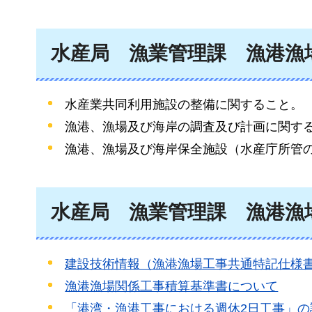
水産局
漁業
管理課
漁港漁
水産業共同利用施設の整備に関すること。
漁港、漁場及び海岸の調査及び計画に関す
漁港、漁場及び海岸保全施設（水産庁所管
水産局
漁業
管理課
漁港漁
建設技術情報（漁港漁場工事共通特記仕様
漁港漁場関係工事積算基準書について
「港湾・漁港工事における週休2日工事」の