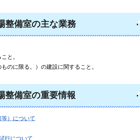
場整備室
の主な業務
ること。
のものに限る。）の建設に関すること。
場整備室
の重要情報
書等）について
試行について