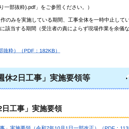
り一部抜粋).pdf」をご参照ください。）
製作のみを実施している期間、工事全体を一時中止して
に該当する期間（受注者の責によらず現場作業を余儀
抜粋）（PDF：182KB）
週休2日工事」実施要領等
2日工事」実施要領
」実施要領（令和7年10月1日一部改正）（PDF：113