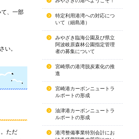
みやざきの港へようこそ！
いて、一部
特定利用港湾への対応につ
いて（細島港）
みやざき臨海公園及び県立
阿波岐原森林公園指定管理
ださい。
者の募集について
宮崎県の港湾脱炭素化の推
進
宮崎港カーボンニュートラ
ルポートの形成
油津港カーボンニュートラ
ルポートの形成
る。ただ
港湾整備事業特別会計にお