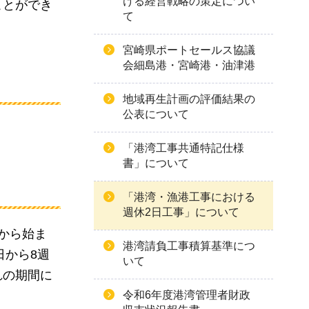
ける経営戦略の策定につい
ことができ
て
宮崎県ポートセールス協議
会細島港・宮崎港・油津港
地域再生計画の評価結果の
公表について
「港湾工事共通特記仕様
書」について
「港湾・漁港工事における
週休2日工事」について
から始ま
港湾請負工事積算基準につ
日から8週
いて
れの期間に
令和6年度港湾管理者財政