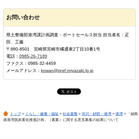
お問い合わせ
県土整備部港湾課計画調査・ポートセールス担当 担当者名：疋
田、工藤
〒880-8501 宮崎県宮崎市橘通東2丁目10番1号
電話：
0985-26-7189
ファクス：0985-32-4459
メールアドレス：
kowan@pref.miyazaki.lg.jp
トップ
>
くらし・健康・福祉
>
社会基盤
>
河川・砂防・港湾
>
港湾
> 「細島
港港湾脱炭素化推進計画」（素案）に関する意見募集の結果について