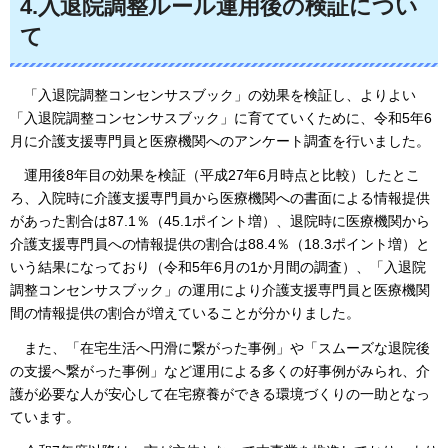
4.入退院調整ルール運用後の検証につい
て
「入
退院調整コンセンサスブック」の効果を検証し、よりよい
「入退院調整コンセンサスブック」に育てていくために、令和5年6
月に介護支援専門員と医療機関へのアンケート調査を行いました。
運
用後8年目の効果を検証（平成27年6月時点と比較）したとこ
ろ、入院時に介護支援専門員から医療機関への書面による情報提供
があった割合は87.1％（45.1ポイント増）、退院時に医療機関から
介護支援専門員への情報提供の割合は88.4％（18.3ポイント増）と
いう結果になっており（令和5年6月の1か月間の調査）、「入退院
調整コンセンサスブック」の運用により介護支援専門員と医療機関
間の情報提供の割合が増えていることが分かりました。
また
、「在宅生活へ円滑に繋がった事例」や「スムーズな退院後
の支援へ繋がった事例」など運用による多くの好事例がみられ、介
護が必要な人が安心して在宅療養ができる環境づくりの一助となっ
ています。