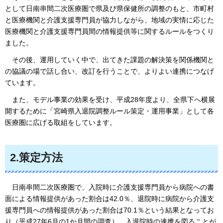
として日南串間二次医療圏で県及び県保健所の調整のもと、市町村
と医療機関と介護支援専門員が協力しながら、地域の実情に応じた
医療機関と介護支援専門員間の情報提供等に関するルールをつくり
ました。
その後
、運用していく中で、出てきた課題の解決策を関係機関と
の協議の場で話し合い、改訂を行うことで、よりよい連携につなげ
ています。
また
、モデル事業の効果を受け、平成28年度より、全県下へ横展
開するために「宮崎県入退院調整ルール策定・運用事業」として各
医療圏に広げる取組をしています。
2.策定方法
日南串
間二次医療圏で、入院時に介護支援専門員から病院への書
面による情報提供があった割合は42.0％、退院時に病院から介護支
援専門員への情報提供があった割合は70.1％という結果となってお
り（平成27年6月の1か月間の調査）、入退院時の連携を図ることが