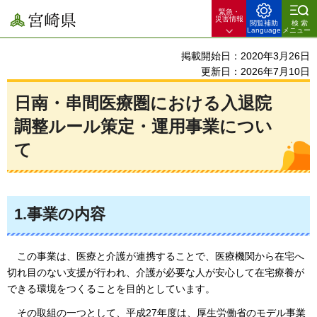
緊急・
宮崎県
災害情報
閲覧補助
検索
Language
メニュー
掲載開始日：2020年3月26日
更新日：2026年7月10日
日南・串間医療圏における入退院
調整ルール策定・運用事業につい
て
1.事業の内容
この
事業は、医療と介護が連携することで、医療機関から在宅へ
切れ目のない支援が行われ、介護が必要な人が安心して在宅療養が
できる環境をつくることを目的としています。
その取
組の一つとして、平成27年度は、厚生労働省のモデル事業