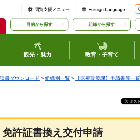
閲覧支援メニュー
Foreign Language
目的から探す
組織から探す
観光・魅力
教育・子育て
請書ダウンロード
>
組織別一覧
>
【医療政策課】申請書等一
・免許証書換え交付申請