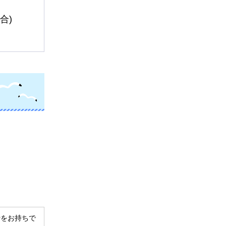
合)
derをお持ちで